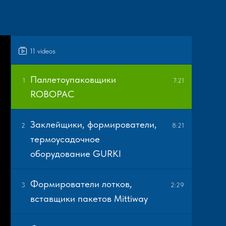
11 videos
Паллетоупаковщики
1
7:21
ROBOPAC
Заклейщики, формирователи,
2
8:21
термоусадочное
оборудование GURKI
Формирователи лотков,
3
2:29
вставщики пакетов Mittiway