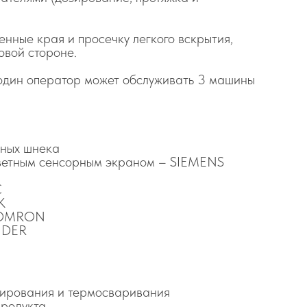
нные края и просечку легкого вскрытия,
овой стороне.
один оператор может обслуживать 3 машины
ьных шнека
цветным сенсорным экраном – SIEMENS
C
K
– OMRON
IDER
зирования и термосваривания
продукта