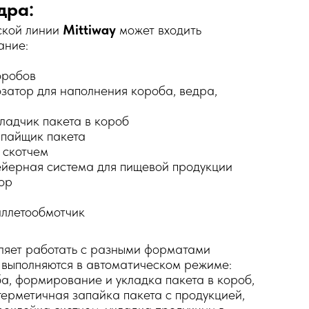
дра:
ской линии
Mittiway
может входить
ание:
оробов
затор для наполнения короба, ведра,
ладчик пакета в короб
апайщик пакета
 скотчем
йерная система для пищевой продукции
ор
аллетообмотчик
ляет работать с разными форматами
и выполняются в автоматическом режиме:
, формирование и укладка пакета в короб,
герметичная запайка пакета с продукцией,