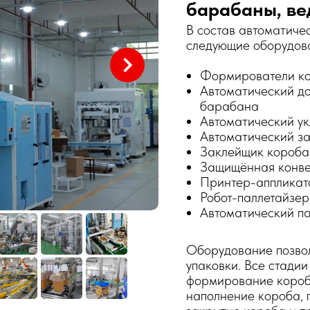
барабаны, ве
В состав автоматиче
следующие оборудов
Формирователи к
Автоматический до
барабана
Автоматический ук
Автоматический з
Заклейщик короба
Защищённая конве
Принтер-аппликат
Робот-паллетайзер
Автоматический п
Оборудование позво
упаковки. Все стади
формирование короба
наполнение короба, 