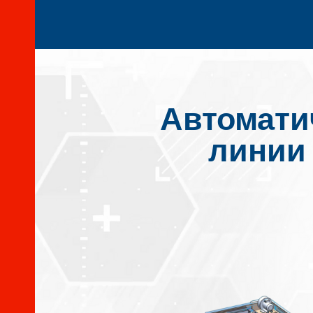
Автомати
линии 
И