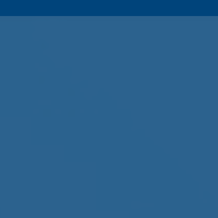
Групповая упаковка NOVA
9
2:18
Роботы-паллетайзеры Gurki
10
2:15
Конвейеры и ролики DAMON
11
1:09