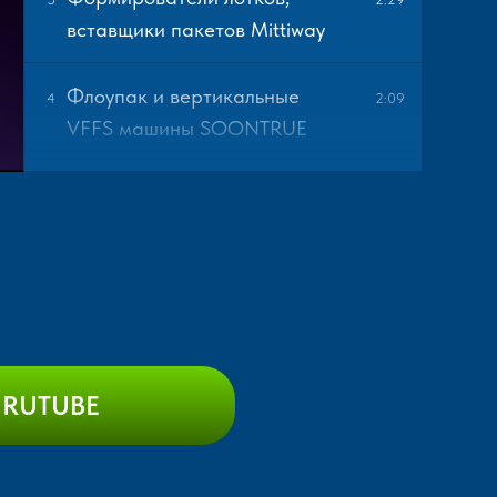
вставщики пакетов Mittiway
Флоупак и вертикальные
4
2:09
VFFS машины SOONTRUE
Аппликаторы YCT
5
2:37
Принтеры-аппликаторы
6
3:22
Nilang
Инверторы паллет Toppy
7
2:25
 RUTUBE
Мобильный инвертор паллет
8
2:25
Toppy