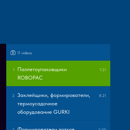
11 videos
Паллетоупаковщики
1
7:21
ROBOPAC
Заклейщики, формирователи,
2
8:21
термоусадочное
оборудование GURKI
Формирователи лотков,
3
2:29