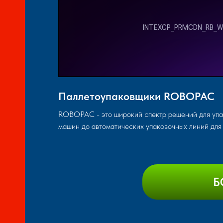
Ы,
Паллетоупаковщики ROBOPAC
ROBOPAC - это широкий спектр решений для упа
машин до автоматических упаковочных линий для 
Б