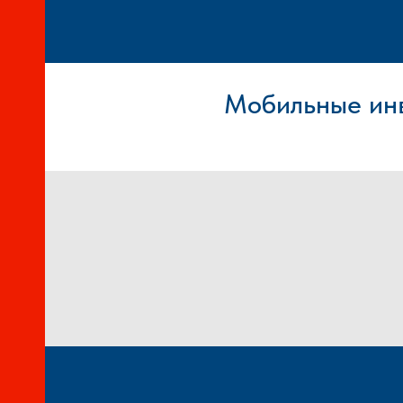
Мобильные ин
И