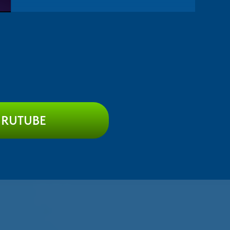
Аппликаторы YCT
5
2:37
Принтеры-аппликаторы
6
3:22
Nilang
Инверторы паллет Toppy
7
2:25
 RUTUBE
Мобильный инвертор паллет
8
2:25
Toppy
Групповая упаковка NOVA
9
2:18
Роботы-паллетайзеры Gurki
10
2:15