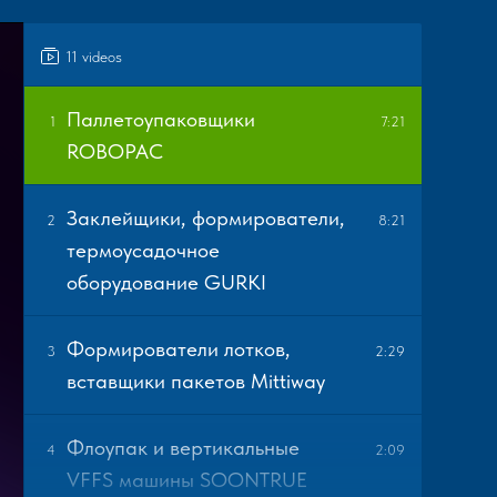
11 videos
Паллетоупаковщики
1
7:21
ROBOPAC
Заклейщики, формирователи,
2
8:21
термоусадочное
оборудование GURKI
Формирователи лотков,
3
2:29
вставщики пакетов Mittiway
Флоупак и вертикальные
4
2:09
VFFS машины SOONTRUE