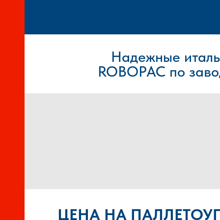
Надежные италь
ROBOPAC
по заво
И
й
ЦЕНА НА ПАЛЛЕТО