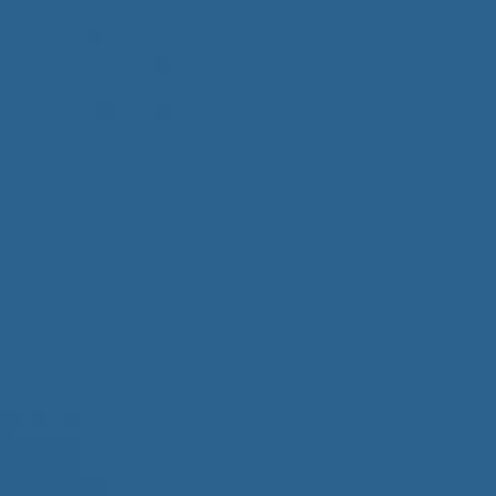
Конвейеры и ролики DAMON
11
1:09