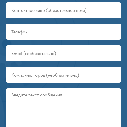
Групповая упаковка NOVA
9
2:18
Роботы-паллетайзеры Gurki
10
2:15
Конвейеры и ролики DAMON
11
1:09