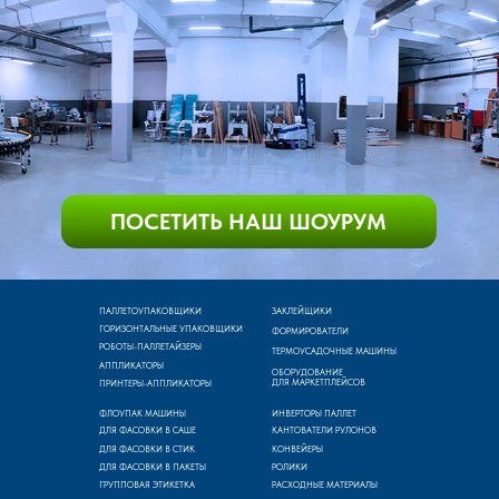
ПАЛЛЕТОУПАКОВЩИКИ
ЗАКЛЕЙЩИКИ
ГОРИЗОНТАЛЬНЫЕ УПАКОВЩИКИ
ФОРМИРОВАТЕЛИ
РОБОТЫ-ПАЛЛЕТАЙЗЕРЫ
ТЕРМОУСАДОЧНЫЕ МАШИНЫ
АППЛИКАТОРЫ
ОБОРУДОВАНИЕ
ДЛЯ МАРКЕТПЛЕЙСОВ
ПРИНТЕРЫ-АППЛИКАТОРЫ
ФЛОУПАК МАШИНЫ
ИНВЕРТОРЫ ПАЛЛЕТ
ДЛЯ ФАСОВКИ В САШЕ
КАНТОВАТЕЛИ РУЛОНОВ
ДЛЯ ФАСОВКИ В СТИК
КОНВЕЙЕРЫ
ДЛЯ ФАСОВКИ В ПАКЕТЫ
РОЛИКИ
ГРУППОВАЯ ЭТИКЕТКА
РАСХОДНЫЕ МАТЕРИАЛЫ