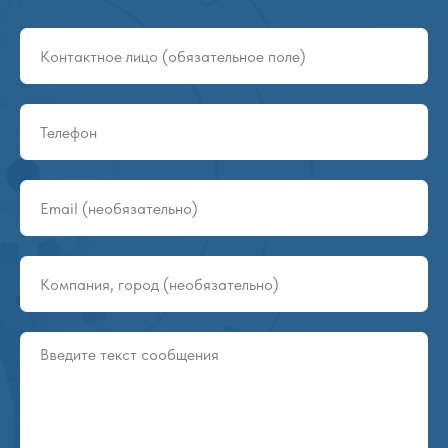
Групповая упаковка NOVA
9
2:18
Роботы-паллетайзеры Gurki
10
2:15
Конвейеры и ролики DAMON
11
1:09