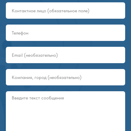
Групповая упаковка NOVA
9
2:18
Роботы-паллетайзеры Gurki
10
2:15
Конвейеры и ролики DAMON
11
1:09