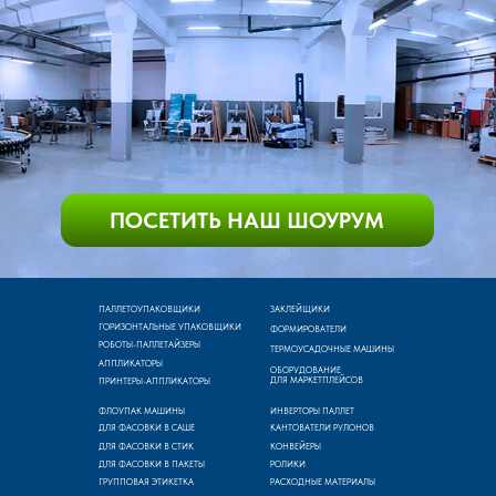
ПАЛЛЕТОУПАКОВЩИКИ
ЗАКЛЕЙЩИКИ
ГОРИЗОНТАЛЬНЫЕ УПАКОВЩИКИ
ФОРМИРОВАТЕЛИ
РОБОТЫ-ПАЛЛЕТАЙЗЕРЫ
ТЕРМОУСАДОЧНЫЕ МАШИНЫ
АППЛИКАТОРЫ
ОБОРУДОВАНИЕ
ДЛЯ МАРКЕТПЛЕЙСОВ
ПРИНТЕРЫ-АППЛИКАТОРЫ
ФЛОУПАК МАШИНЫ
ИНВЕРТОРЫ ПАЛЛЕТ
ДЛЯ ФАСОВКИ В САШЕ
КАНТОВАТЕЛИ РУЛОНОВ
ДЛЯ ФАСОВКИ В СТИК
КОНВЕЙЕРЫ
ДЛЯ ФАСОВКИ В ПАКЕТЫ
РОЛИКИ
ГРУППОВАЯ ЭТИКЕТКА
РАСХОДНЫЕ МАТЕРИАЛЫ