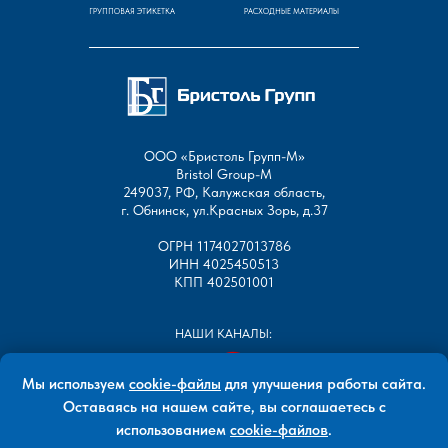
ГРУППОВАЯ ЭТИКЕТКА
РАСХОДНЫЕ МАТЕРИАЛЫ
ООО «Бристоль Групп-М»
Bristol Group-М
249037, РФ, Калужская область,
г. Обнинск, ул.Красных Зорь, д.37
ОГРН 1174027013786
ИНН 4025450513
КПП 402501001
НАШИ КАНАЛЫ:
Мы используем
cookie-файлы
для улучшения работы сайта.
Оставаясь на нашем сайте, вы соглашаетесь с
использованием
cookie-файлов
.