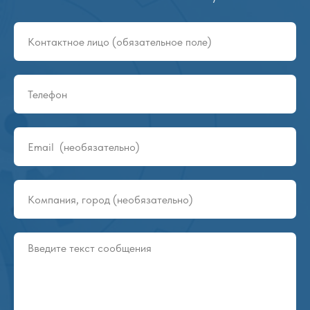
Групповая упаковка NOVA
9
2:18
Роботы-паллетайзеры Gurki
10
2:15
Конвейеры и ролики DAMON
11
1:09