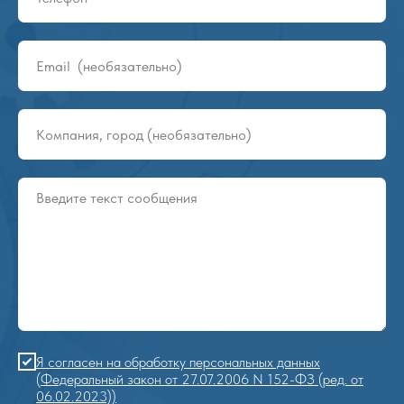
Конвейеры и ролики DAMON
11
1:09
Я согласен на обработку персональных данных
(Федеральный закон от 27.07.2006 N 152-ФЗ (ред. от
06.02.2023))