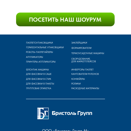
ПАЛЛЕТОУПАКОВЩИКИ
ЗАКЛЕЙЩИКИ
ГОРИЗОНТАЛЬНЫЕ УПАКОВЩИКИ
ФОРМИРОВАТЕЛИ
РОБОТЫ-ПАЛЛЕТАЙЗЕРЫ
ТЕРМОУСАДОЧНЫЕ МАШИНЫ
АППЛИКАТОРЫ
ОБОРУДОВАНИЕ
ДЛЯ МАРКЕТПЛЕЙСОВ
ПРИНТЕРЫ-АППЛИКАТОРЫ
ФЛОУПАК МАШИНЫ
ИНВЕРТОРЫ ПАЛЛЕТ
ДЛЯ ФАСОВКИ В САШЕ
КАНТОВАТЕЛИ РУЛОНОВ
ДЛЯ ФАСОВКИ В СТИК
КОНВЕЙЕРЫ
ДЛЯ ФАСОВКИ В ПАКЕТЫ
РОЛИКИ
ГРУППОВАЯ ЭТИКЕТКА
РАСХОДНЫЕ МАТЕРИАЛЫ
ООО «Бристоль Групп-М»