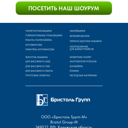
ПАЛЛЕТОУПАКОВЩИКИ
ЗАКЛЕЙЩИКИ
ГОРИЗОНТАЛЬНЫЕ УПАКОВЩИКИ
ФОРМИРОВАТЕЛИ
РОБОТЫ-ПАЛЛЕТАЙЗЕРЫ
ТЕРМОУСАДОЧНЫЕ МАШИНЫ
АППЛИКАТОРЫ
ОБОРУДОВАНИЕ
ДЛЯ МАРКЕТПЛЕЙСОВ
ПРИНТЕРЫ-АППЛИКАТОРЫ
ФЛОУПАК МАШИНЫ
ИНВЕРТОРЫ ПАЛЛЕТ
ДЛЯ ФАСОВКИ В САШЕ
КАНТОВАТЕЛИ РУЛОНОВ
ДЛЯ ФАСОВКИ В СТИК
КОНВЕЙЕРЫ
ДЛЯ ФАСОВКИ В ПАКЕТЫ
РОЛИКИ
ГРУППОВАЯ ЭТИКЕТКА
РАСХОДНЫЕ МАТЕРИАЛЫ
ООО «Бристоль Групп-М»
Bristol Group-М
249037, РФ, Калужская область,