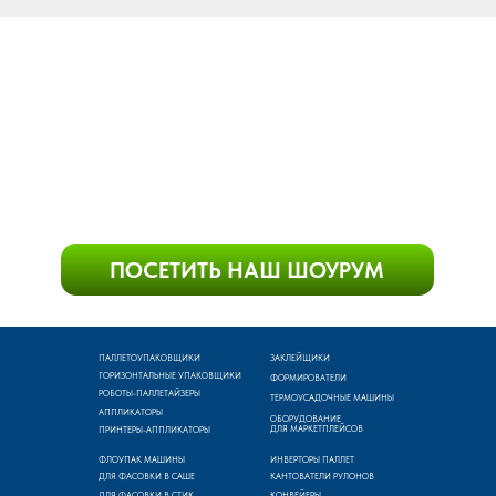
ПАЛЛЕТОУПАКОВЩИКИ
ЗАКЛЕЙЩИКИ
ГОРИЗОНТАЛЬНЫЕ УПАКОВЩИКИ
ФОРМИРОВАТЕЛИ
РОБОТЫ-ПАЛЛЕТАЙЗЕРЫ
ТЕРМОУСАДОЧНЫЕ МАШИНЫ
АППЛИКАТОРЫ
ОБОРУДОВАНИЕ
ДЛЯ МАРКЕТПЛЕЙСОВ
ПРИНТЕРЫ-АППЛИКАТОРЫ
ФЛОУПАК МАШИНЫ
ИНВЕРТОРЫ ПАЛЛЕТ
ДЛЯ ФАСОВКИ В САШЕ
КАНТОВАТЕЛИ РУЛОНОВ
ДЛЯ ФАСОВКИ В СТИК
КОНВЕЙЕРЫ