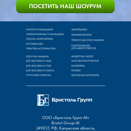
ПАЛЛЕТОУПАКОВЩИКИ
ЗАКЛЕЙЩИКИ
ГОРИЗОНТАЛЬНЫЕ УПАКОВЩИКИ
ФОРМИРОВАТЕЛИ
РОБОТЫ-ПАЛЛЕТАЙЗЕРЫ
ТЕРМОУСАДОЧНЫЕ МАШИНЫ
АППЛИКАТОРЫ
ОБОРУДОВАНИЕ
ДЛЯ МАРКЕТПЛЕЙСОВ
ПРИНТЕРЫ-АППЛИКАТОРЫ
ФЛОУПАК МАШИНЫ
ИНВЕРТОРЫ ПАЛЛЕТ
ДЛЯ ФАСОВКИ В САШЕ
КАНТОВАТЕЛИ РУЛОНОВ
ДЛЯ ФАСОВКИ В СТИК
КОНВЕЙЕРЫ
ДЛЯ ФАСОВКИ В ПАКЕТЫ
РОЛИКИ
ГРУППОВАЯ ЭТИКЕТКА
РАСХОДНЫЕ МАТЕРИАЛЫ
ООО «Бристоль Групп-М»
Bristol Group-М
249037, РФ, Калужская область,