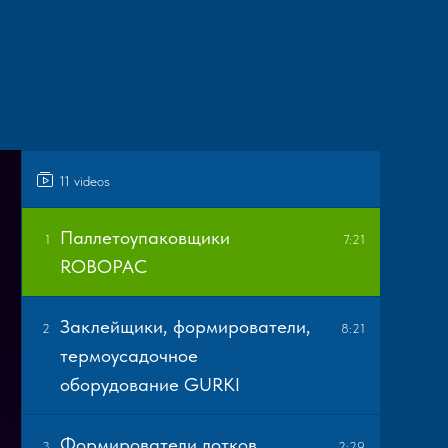
11 videos
Паллетоупаковщики
1
7:21
ROBOPAC
Заклейщики, формирователи,
2
8:21
термоусадочное
оборудование GURKI
Формирователи лотков,
3
2:29