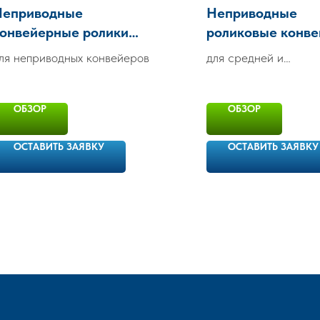
Неприводные
Неприводные
онвейерные ролики
роликовые конв
DAMON
FWA-38 / FWAH-
ля неприводных конвейеров
для средней и
роликами
крупногабаритной
продукции
ОБЗОР
ОБЗОР
ОСТАВИТЬ ЗАЯВКУ
ОСТАВИТЬ ЗАЯВКУ