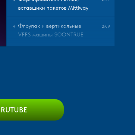
вставщики пакетов Mittiway
Флоупак и вертикальные
4
2:09
VFFS машины SOONTRUE
Аппликаторы YCT
5
2:37
Принтеры-аппликаторы
6
3:22
Nilang
Инверторы паллет Toppy
7
2:25
 RUTUBE
Мобильный инвертор паллет
8
2:25
Toppy