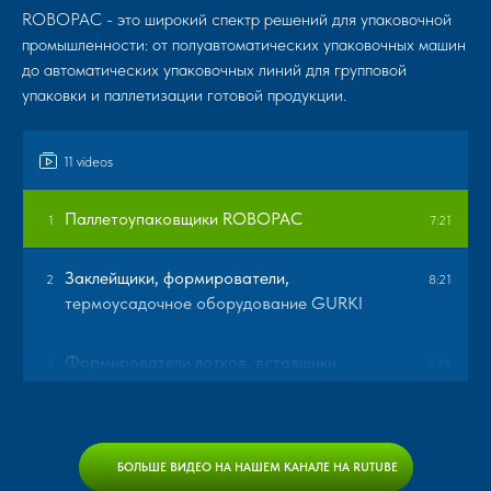
ROBOPAC - это широкий спектр решений для упаковочной
промышленности: от полуавтоматических упаковочных машин
до автоматических упаковочных линий для групповой
упаковки и паллетизации готовой продукции.
11 videos
Паллетоупаковщики ROBOPAC
1
7:21
Заклейщики, формирователи,
2
8:21
термоусадочное оборудование GURKI
Формирователи лотков, вставщики
3
2:29
пакетов Mittiway
Флоупак и вертикальные VFFS машины
4
2:09
БОЛЬШЕ ВИДЕО НА НАШЕМ КАНАЛЕ НА RUTUBE
SOONTRUE