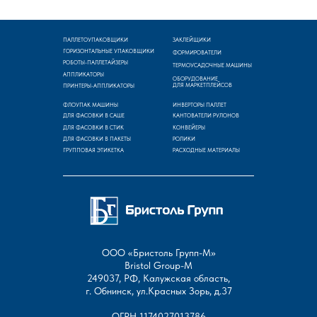
ПАЛЛЕТОУПАКОВЩИКИ
ЗАКЛЕЙЩИКИ
ГОРИЗОНТАЛЬНЫЕ УПАКОВЩИКИ
ФОРМИРОВАТЕЛИ
РОБОТЫ-ПАЛЛЕТАЙЗЕРЫ
ТЕРМОУСАДОЧНЫЕ МАШИНЫ
АППЛИКАТОРЫ
ОБОРУДОВАНИЕ
ДЛЯ МАРКЕТПЛЕЙСОВ
ПРИНТЕРЫ-АППЛИКАТОРЫ
ФЛОУПАК МАШИНЫ
ИНВЕРТОРЫ ПАЛЛЕТ
ДЛЯ ФАСОВКИ В САШЕ
КАНТОВАТЕЛИ РУЛОНОВ
ДЛЯ ФАСОВКИ В СТИК
КОНВЕЙЕРЫ
ДЛЯ ФАСОВКИ В ПАКЕТЫ
РОЛИКИ
ГРУППОВАЯ ЭТИКЕТКА
РАСХОДНЫЕ МАТЕРИАЛЫ
ООО «Бристоль Групп-М»
Bristol Group-М
249037, РФ, Калужская область,
г. Обнинск, ул.Красных Зорь, д.37
ОГРН 1174027013786