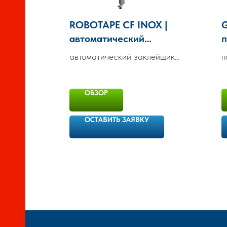
ROBOTAPE CF INOX |
G
автоматический
п
заклейщик коробов
з
автоматический заклейщик
п
о
из нержавеющей стали
о
з
з
р
ОБЗОР
р
ОСТАВИТЬ ЗАЯВКУ