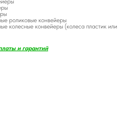
ейеры
еры
еры
ные роликовые конвейеры
ые колесные конвейеры (колеса пластик или
платы и гаранти
й