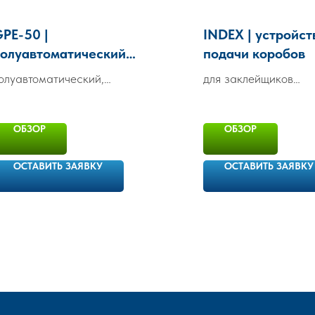
PE-50 |
INDEX | устройст
олуавтоматический
подачи коробов
аклейщик для
олуавтоматический,
для заклейщиков
дновременного
дновременное
ROBOTAPE CF или
аклеивания коробов
аклеивание коробов
ROBOTAPE CFA
азных размеров
ОБЗОР
ОБЗОР
азных размеров
ОСТАВИТЬ ЗАЯВКУ
ОСТАВИТЬ ЗАЯВКУ